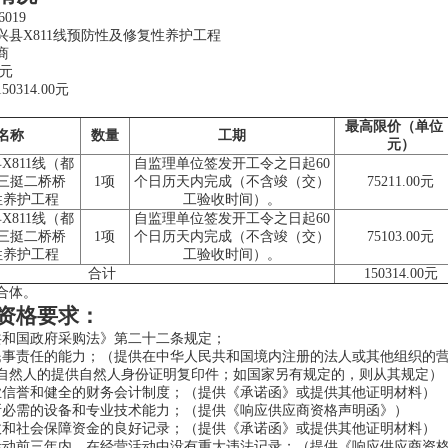
019
新兴县X811线预防性及修复性养护工程
商
0元
314.00元
最高限价
（单位
名称
数量
工期
元）
县X811线（都
自监理单位签发开工令之日起60
三挺二桥桥
1项
个日历天内完成（不含竣（交）
75211.00元
性养护工程
工验收时间）。
县X811线（都
自监理单位签发开工令之日起60
三挺二桥桥
1项
个日历天内完成（不含竣（交）
75103.00元
性养护工程
工验收时间）。
合计
150314.00元
合体。
资格要求：
共和国政府采购法》第二十二条规定；
民事责任的能力；（提供在中华人民共和国境内注册的法人或其他组织的
自然人的提供自然人身份证明复印件；如国家另有规定的，则从其规定）
业信誉和健全的财务会计制度；（提供《承诺函》或提供其他证明材料）
所必需的设备和专业技术能力；（提供《响应供应商资格声明函》）
收和社会保障资金的良好记录；（提供《承诺函》或提供其他证明材料）
活动前三年内，在经营活动中没有重大违法记录；（提供《响应供应商资