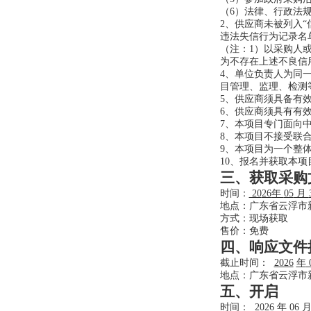
（6）法律、行政法
2、供应商未被列入“信
违法失信行为记录名单
（注：1）以采购人
为不存在上述不良信
4、单位负责人为同
目管理、监理、检测
5、供应商须具备有
6、供应商须具有有
7、本项目专门面向
8、本项目不接受联
9、本项目为一个整
10、报名并获取本
三、获取采购
时间：
20
26
年
05
月
地点：广东省云浮市
方式：现场获取
售价：免费
四、响应文件
截止时间：
2026
年
地点：广东省云浮市
五、开启
时间：
2026
年
06