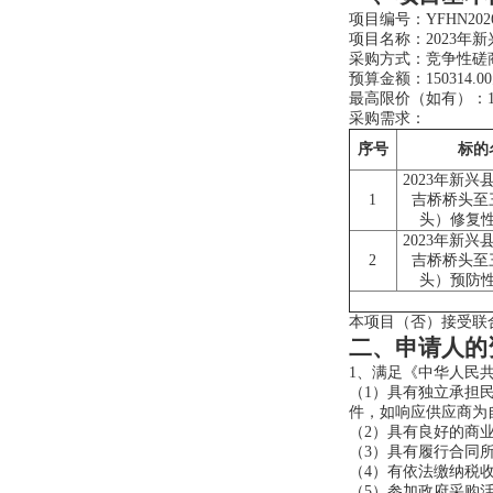
项目编号：YFHN2026
项目名称：2023年
采购方式：竞争性磋
预算金额：150314.0
最高限价（如有）：150
采购需求：
序号
标的
2023年新兴
1
吉桥桥头至
头）修复
2023年新兴
2
吉桥桥头至
头）预防
本项目（
否
）接受联
二、申请人的
1、满足《中华人民
（1）具有独立承担
件，如响应供应商为
（2）具有良好的商
（3）具有履行合同
（4）有依法缴纳税
（5）参加政府采购