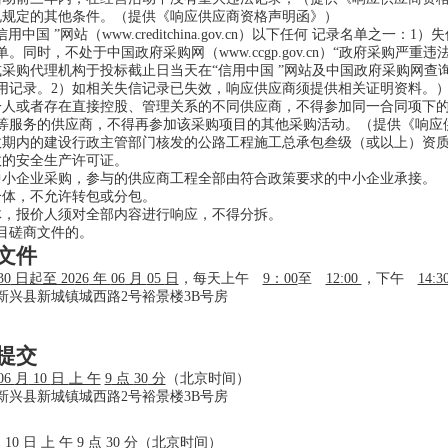
规规定的其他条件。（提供《响应供应商资格声明函》）
用中国 ”网站（www.creditchina.gov.cn）以下任何 记录名单
。同时，不处于中国政府采购网（www.ccgp.gov.cn）“政府采购严
或采购代理机构于投标截止日当天在“信用中国 ”网站及中国政府采购网
用记录。2）如相关失信记录已失效，响应供应商须提供相关证明资料。
一人或者存在直接控股、管理关系的不同供应商，不得参加同一合同项下
等服务的供应商，不得再参加该采购项目的其他采购活动。（提供《响应
效期内的建设行政主管部门核发的公路工程施工总承包叁级（或以上）资
效的安全生产许可证。
中小企业采购，参与的供应商工程全部由符合政策要求的中小企业承接。
合体，不允许转包或分包。
体，报价人须对全部内容进行响应，不得分拆。
项目磋商文件的。
文件
30
日起至 20
26
年
06
月
05
日
，每天上午
9：00
至
12:00
，下午
14:3
新兴县新城镇城西路2号裕景楼3B号房
提交
06
月
10
日
上 午
9
点
30
分
（北京时间）
新兴县新城镇城西路2号裕景楼3B号房
月
10
日
上 午
9
点
30
分
（北京时间）